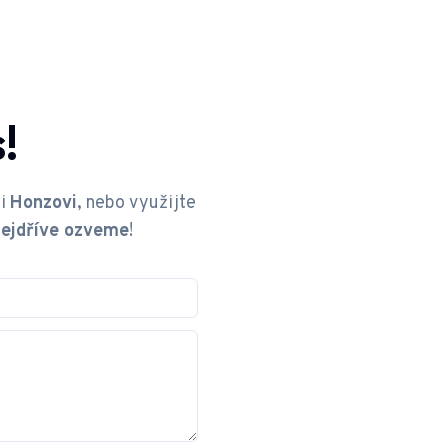
!
ci
Honzovi
, nebo využijte
nejdříve ozveme
!