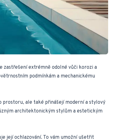
še zastřešení extrémně odolné vůči korozi a
í povětrnostním podmínkám a mechanickému
prostoru, ale také přinášejí moderní a stylový
 různým architektonickým stylům a estetickým
uje její ochlazování. To vám umožní ušetřit