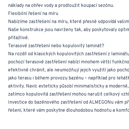
náklady na ohřev vody a prodloužit koupací sezónu.
Flexibilní řešení na míru
Nabízíme zastřešení na míru, které přesně odpovídá vaš
Naše konstrukce jsou navrženy tak, aby poskytovaly optimá
přitažlivé.
Terasové zastřešení nebo kopulovitý laminát?
Na rozdíl od klasických kopulovitých zastřešení z laminát
pochozí terasové zastřešení nabízí mnohem větší funkčn
efektivně chránit, ale neumožňují jejich využití jako poc
jako terasu i během provozu bazénu – například pro lehát
aktivity. Navíc esteticky působí minimalisticky a moderně
zatímco kopulovitá zastřešení mohou narušit celkový vzh
Investice do bazénového zastřešení od ALMEGONu vám přiná
řešení, které vám poskytne dlouhodobou hodnotu a komfo