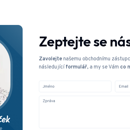
Zeptejte se nás
Zavolejte
našemu obchodnímu zástup
následující
formulář
, a my se Vám
co 
ček
e