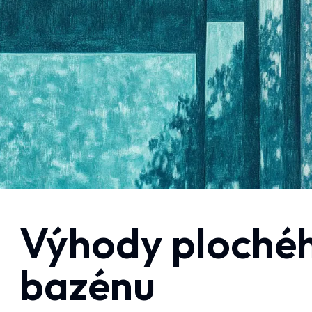
Výhody plochéh
bazénu