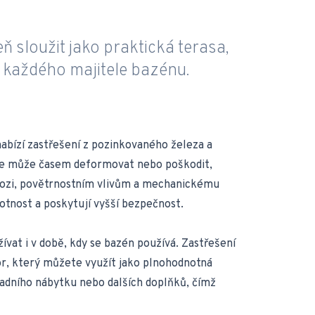
 sloužit jako praktická terasa,
o každého majitele bazénu.
 nabízí zastřešení z pozinkovaného železa a
 se může časem deformovat nebo poškodit,
rozi, povětrnostním vlivům a mechanickému
otnost a poskytují vyšší bezpečnost.
žívat i v době, kdy se bazén používá. Zastřešení
or, který můžete využít jako plnohodnotná
hradního nábytku nebo dalších doplňků, čímž