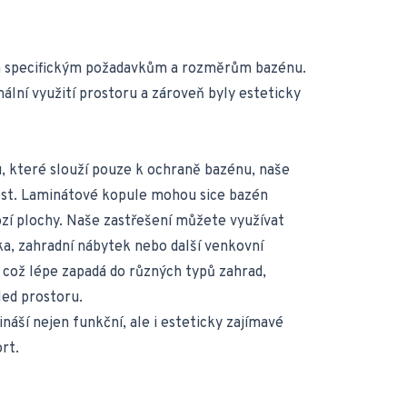
im specifickým požadavkům a rozměrům bazénu.
lní využití prostoru a zároveň byly esteticky
u, které slouží pouze k ochraně bazénu, naše
ost. Laminátové kopule mohou sice bazén
hozí plochy. Naše zastřešení můžete využívat
ka, zahradní nábytek nebo další venkovní
, což lépe zapadá do různých typů zahrad,
led prostoru.
ší nejen funkční, ale i esteticky zajímavé
rt.